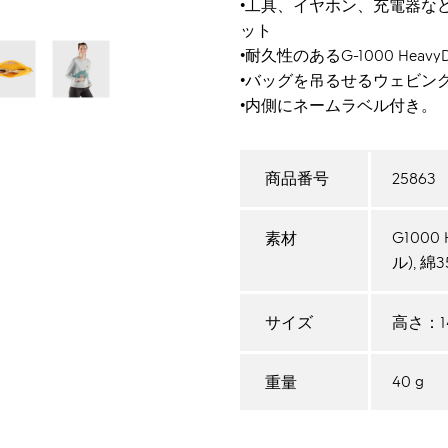
•工具、イヤホン、充電器な
ット
•耐久性のあるG-1000 Heav
•バッグを吊るせるウェビン
•内側にネームラベル付き。
25863
商品番号
G1000
素材
ル), 
高さ：14
サイズ
40 g
重量