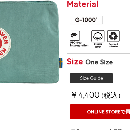
Material
Size
One Size
Size Guide
￥4,400
(税込）
ONLINE STOREで